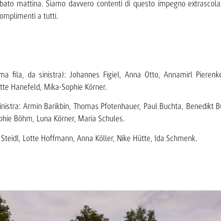
bato mattina. Siamo davvero contenti di questo impegno extrascolas
complimenti a tutti.
ima fila, da sinistra): Johannes Figiel, Anna Otto, Annamirl Piere
te Hanefeld, Mika-Sophie Körner.
 sinistra: Armin Barikbin, Thomas Pfotenhauer, Paul Buchta, Benedikt B
Sophie Böhm, Luna Körner, Maria Schules.
teidl, Lotte Hoffmann, Anna Köller, Nike Hütte, Ida Schmenk.