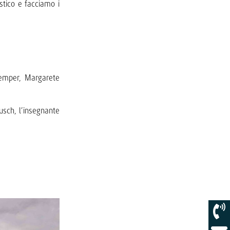
tico e facciamo i
nkemper, Margarete
usch, l’insegnante