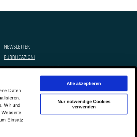
NEWSLETTER
PUBBLICAZIONI
LA CARRIERA ALLA STEINMÜHLE
CAMP ESTIVI
Alle akzeptieren
NOTE LEGALI
gene Daten
alisieren.
PROTEZIONE DEI DATI
Nur notwendige Cookies
s. Wir und
verwenden
CONTATTI
e Webseite
zum Einsatz