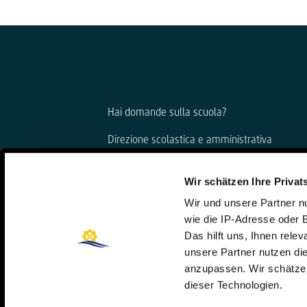
Hai domande sulla scuola?
Direzione scolastica e amministrativa
Björn Gemmer e Dirk Konnertz
Wir schätzen Ihre Privat
Telefono: 06421 408-20
Wir und unsere Partner 
schule@steinmuehle.de
wie die IP-Adresse oder 
Das hilft uns, Ihnen rele
unsere Partner nutzen d
anzupassen. Wir schätzen
dieser Technologien.