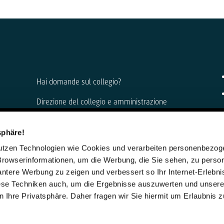
Hai domande sul collegio?
Direzione del collegio e amministrazione
Anke Muszynski e Dirk Konnertz
sphäre!
Telefono: 06421 408-0
nutzen Technologien wie Cookies und verarbeiten personenbezo
internat@steinmuehle.de
Browserinformationen, um die Werbung, die Sie sehen, zu person
vantere Werbung zu zeigen und verbessert so Ihr Internet-Erlebni
iese Techniken auch, um die Ergebnisse auszuwerten und unser
 Ihre Privatsphäre. Daher fragen wir Sie hiermit um Erlaubnis 