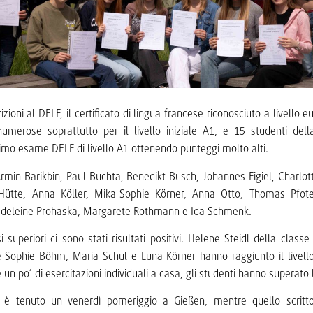
izioni al DELF, il certificato di lingua francese riconosciuto a livello 
numerose soprattutto per il livello iniziale A1, e 15 studenti del
rimo esame DELF di livello A1 ottenendo punteggi molto alti.
Armin Barikbin, Paul Buchta, Benedikt Busch, Johannes Figiel, Charlot
ütte, Anna Köller, Mika-Sophie Körner, Anna Otto, Thomas Pfot
deleine Prohaska, Margarete Rothmann e Ida Schmenk.
 superiori ci sono stati risultati positivi. Helene Steidl della class
e Sophie Böhm, Maria Schul e Luna Körner hanno raggiunto il livel
 un po’ di esercitazioni individuali a casa, gli studenti hanno superato 
 è tenuto un venerdì pomeriggio a Gießen, mentre quello scritto