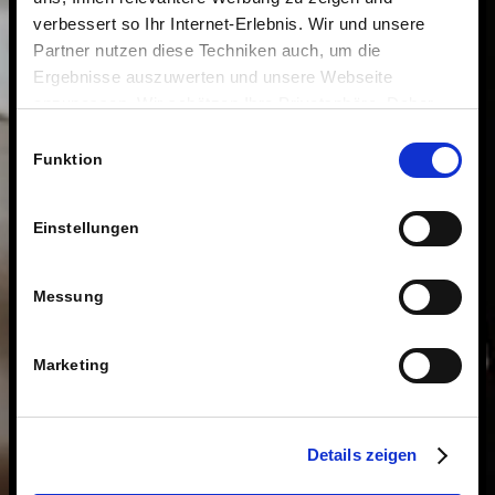
verbessert so Ihr Internet-Erlebnis. Wir und unsere
Partner nutzen diese Techniken auch, um die
Ergebnisse auszuwerten und unsere Webseite
anzupassen. Wir schätzen Ihre Privatsphäre. Daher
fragen wir Sie hiermit um Erlaubnis zum Einsatz dieser
Einwilligungsauswahl
Technologien.
Funktion
Einstellungen
Messung
Marketing
Details zeigen