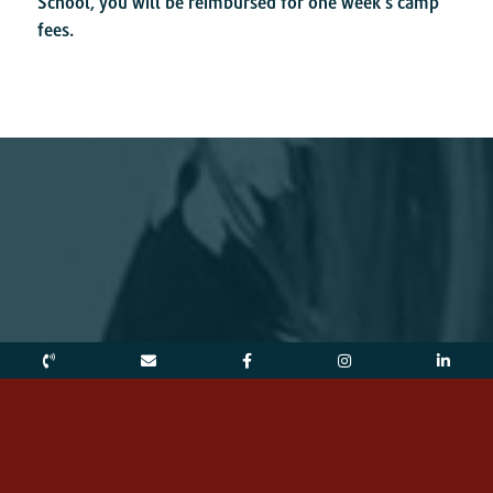
School, you will be reimbursed for one week’s camp
fees.