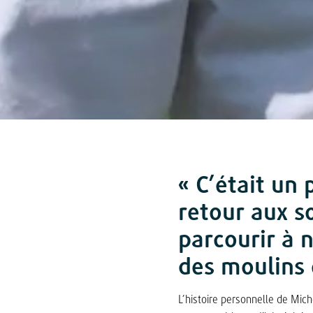
« C’était u
retour aux s
parcourir à 
des moulins 
L’histoire personnelle de Mic