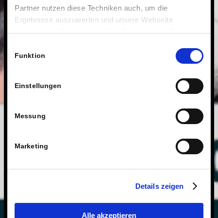
Partner nutzen diese Techniken auch, um die
Ergebnisse auszuwerten und unsere Webseite
anzupassen. Wir schätzen Ihre Privatsphäre. Daher
fragen wir Sie hiermit um Erlaubnis zum Einsatz dieser
Einwilligungsauswahl
Technologien.
Funktion
Einstellungen
Messung
Marketing
Details zeigen
Alle akzeptieren