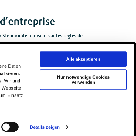
 d’entreprise
la Steinmühle reposent sur les règles de
 :
nes, la nature et les objets. Cela signifie
Alle akzeptieren
 efforçons de prendre en compte les
gene Daten
alisieren.
Nur notwendige Cookies
s. Wir und
verwenden
e Webseite
r l’esprit communautaire, nous développons
zum Einsatz
 et nous préparons les élèves à mener une
oute responsabilité et tournée vers l’avenir.
osité et l’autonomie, nous renforçons les
Details zeigen
les sens. Nous exigeons et reconnaissons le