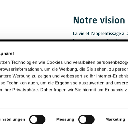
Notre vision
La vie et l’apprentissage à 
base et les accords suivants
Nous respectons les person
sphäre!
notamment que nous nous
nutzen Technologien wie Cookies und verarbeiten personenbezo
besoins de chacun.
Browserinformationen, um die Werbung, die Sie sehen, zu person
vantere Werbung zu zeigen und verbessert so Ihr Internet-Erlebni
iese Techniken auch, um die Ergebnisse auszuwerten und unser
Nous mettons l’accent su
 Ihre Privatsphäre. Daher fragen wir Sie hiermit um Erlaubnis 
l’estime de soi de chacun
vie autonome, choisie en t
cole et
Nous encourageons la curi
instellungen
Messung
Marketing
compétences et éveillons 