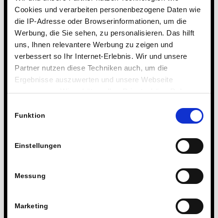
Cookies und verarbeiten personenbezogene Daten wie
die IP-Adresse oder Browserinformationen, um die
Werbung, die Sie sehen, zu personalisieren. Das hilft
uns, Ihnen relevantere Werbung zu zeigen und
verbessert so Ihr Internet-Erlebnis. Wir und unsere
Partner nutzen diese Techniken auch, um die
Ergebnisse auszuwerten und unsere Webseite
anzupassen. Wir schätzen Ihre Privatsphäre. Daher
fragen wir Sie hiermit um Erlaubnis zum Einsatz dieser
Einwilligungsauswahl
Technologien.
Funktion
Einstellungen
Messung
Marketing