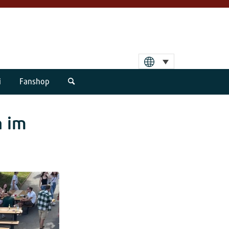
i
Fanshop
n im