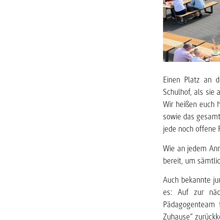
Einen Platz an 
Schulhof, als si
Wir heißen euch h
sowie das gesamt
jede noch offene 
Wie an jedem Anr
bereit, um sämtl
Auch bekannte ju
es: Auf zur näc
Pädagogenteam f
Zuhause“ zurückke