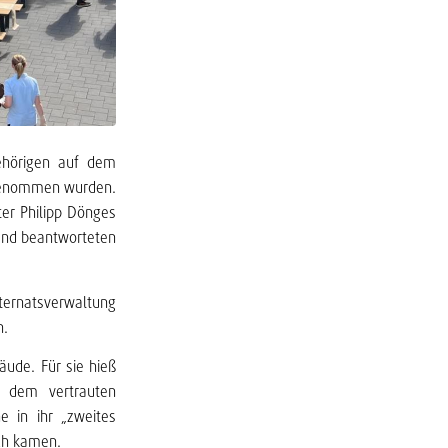
ehörigen auf dem
fgenommen wurden.
ter Philipp Dönges
und beantworteten
ternatsverwaltung
n.
ude. Für sie hieß
t dem vertrauten
 in ihr „zweites
ch kamen.