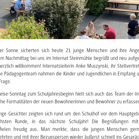
der Sonne sicherten sich heute 21 junge Menschen und ihre Ang
e am Nachmittag bei uns im Internat Steinmühle begrüßt und neu au
erzlich willkommen! Internatsleiterin Anke Muszynski, ihr Stellvertre
e Pädagogenteam nahmen die Kinder und Jugendlichen in Empfang 
Frage.
eise-Sonntag zum Schuljahresbeginn hielt sich auch das Team der In
iche Formalitäten der neuen Bewohnerinnen und Bewohner zu erfasse
nge Gesichter zeigten sich rund um den Schulhof vor dem Hauptgebä
hsten Runde, in das nächste Schuljahr! Die Begrüßungen mi
ielen freudig aus. Man merkte, dass die jungen Menschen gerne
hrten und mit ihrer Bezugsperson wieder äußerst schnell ins Gesprä