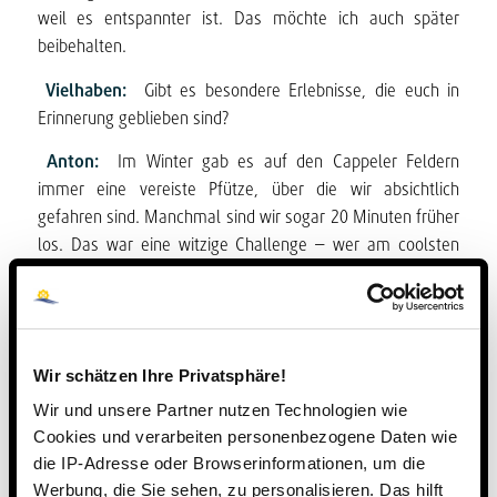
weil es entspannter ist. Das möchte ich auch später
beibehalten.
Vielhaben:
Gibt es besondere Erlebnisse, die euch in
Erinnerung geblieben sind?
Anton:
Im Winter gab es auf den Cappeler Feldern
immer eine vereiste Pfütze, über die wir absichtlich
gefahren sind. Manchmal sind wir sogar 20 Minuten früher
los. Das war eine witzige Challenge – wer am coolsten
fällt oder die Balance am längsten hält (lacht).
„Nachhaltiges Verhalten muss kein Verzicht sein“
Wir schätzen Ihre Privatsphäre!
Vielhaben:
Hat das Radfahren eure Einstellung zum
Wir und unsere Partner nutzen Technologien wie
Umweltschutz beeinflusst?
Cookies und verarbeiten personenbezogene Daten wie
die IP-Adresse oder Browserinformationen, um die
Leo:
Der Umweltaspekt war für mich nie der Hauptgrund,
Werbung, die Sie sehen, zu personalisieren. Das hilft