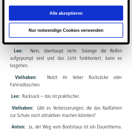
„Reifen sollten aufgepumpt sein, Licht sollte
Alle akzeptieren
funktionieren“
Nur notwendige Cookies verwenden
Vielhaben:
Braucht man ein bestimmtes Fahrrad für den
Schulweg?
Leo:
Nein, überhaupt nicht. Solange die Reifen
aufgepumpt sind und das Licht funktioniert, kann es
losgehen.
Vielhaben:
Nutzt ihr lieber Rucksäcke oder
Fahrradtaschen.
Leo:
Rucksack – das ist praktischer.
Vielhaben:
Gibt es Verbesserungen, die das Radfahren
zur Schule noch attraktiver machen könnten?
Anton:
Ja, der Weg vom Bootshaus ist ein Dauerthema.