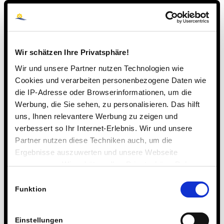
Wir schätzen Ihre Privatsphäre!
Wir und unsere Partner nutzen Technologien wie
Cookies und verarbeiten personenbezogene Daten wie
die IP-Adresse oder Browserinformationen, um die
Werbung, die Sie sehen, zu personalisieren. Das hilft
uns, Ihnen relevantere Werbung zu zeigen und
verbessert so Ihr Internet-Erlebnis. Wir und unsere
Partner nutzen diese Techniken auch, um die
Ergebnisse auszuwerten und unsere Webseite
anzupassen. Wir schätzen Ihre Privatsphäre. Daher
fragen wir Sie hiermit um Erlaubnis zum Einsatz dieser
Einwilligungsauswahl
Technologien.
Funktion
Einstellungen