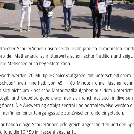
lreicher Schüler*innen unserer Schule am jährlich in mehreren Länd
b der Mathematik ist mittlerweile schon echte Tradition und zeigt
 viele Menschen auch begeistern kann.
werb werden 20 Multiple-Choice-Aufgaben mit unterschiedlichem S
e Schüler*innen innerhalb von 45 – 60 Minuten ohne Taschenrech
es sich nicht um klassische Mathematikaufgaben aus dem Unterricht
Logik- und Knobelaufgaben, wie man sie manchmal auch in diversen 
g findet. Die Auswertung erfolgt zentral und normalerweise werden d
hmer*innen einer Jahrgangsstufe zur Zwischenrunde eingeladen.
hr haben einige Schüler*innen erfolgreich abgeschnitten und den Sp
d (und die TOP 50 in Hessen) geschafft.