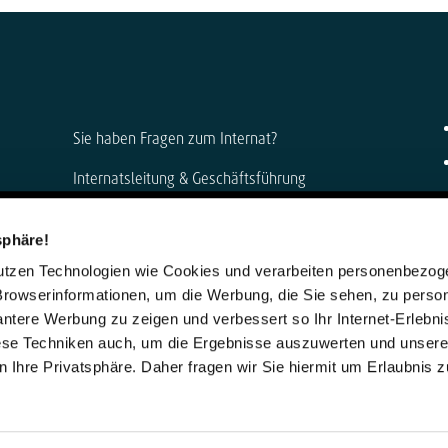
Sie haben Fragen zum Internat?
Internatsleitung & Geschäftsführung
Anke Muszynski & Dirk Konnertz
sphäre!
Telefon: 06421 408-0
nutzen Technologien wie Cookies und verarbeiten personenbezo
internat@steinmuehle.de
Browserinformationen, um die Werbung, die Sie sehen, zu person
vantere Werbung zu zeigen und verbessert so Ihr Internet-Erlebni
iese Techniken auch, um die Ergebnisse auszuwerten und unser
 Ihre Privatsphäre. Daher fragen wir Sie hiermit um Erlaubnis 