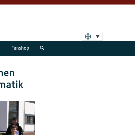
i
Fanshop
nnen
matik