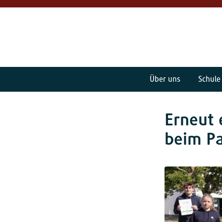
Über uns
Schule
Erneut 
beim P