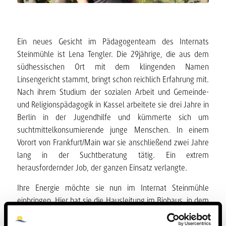
Ein neues Gesicht im Pädagogenteam des Internats
Steinmühle ist Lena Tengler. Die 29jährige, die aus dem
südhessischen Ort mit dem klingenden Namen
Linsengericht stammt, bringt schon reichlich Erfahrung mit.
Nach ihrem Studium der sozialen Arbeit und Gemeinde-
und Religionspädagogik in Kassel arbeitete sie drei Jahre in
Berlin in der Jugendhilfe und kümmerte sich um
suchtmittelkonsumierende junge Menschen. In einem
Vorort von Frankfurt/Main war sie anschließend zwei Jahre
lang in der Suchtberatung tätig. Ein extrem
herausfordernder Job, der ganzen Einsatz verlangte.
Ihre Energie möchte sie nun im Internat Steinmühle
einbringen. Hier hat sie die Hausleitung im Biohaus, in dem
ausschliesslich neue Schüler im Alter von 11 bis 16 Jahren
wohnen. „Ich freue mich auf die Arbeit mit Jugendlichen,