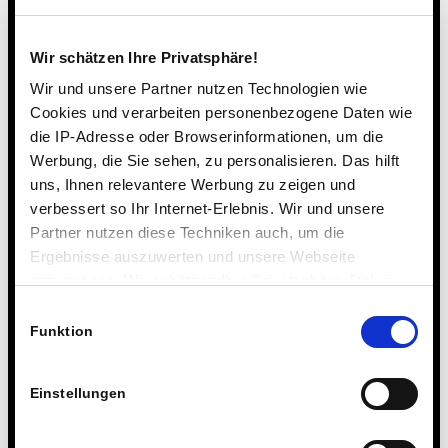
die ich auf dem Weg ins Erwachsensein und in der Phase
einer qualifizierenden Schullaufbahn begleiten und
Wir schätzen Ihre Privatsphäre!
unterstützen möchte,“ sagt die Steinmühlen-Pädagogin.
Wir und unsere Partner nutzen Technologien wie
Cookies und verarbeiten personenbezogene Daten wie
3. SEPTEMBER 2018
die IP-Adresse oder Browserinformationen, um die
Werbung, die Sie sehen, zu personalisieren. Das hilft
uns, Ihnen relevantere Werbung zu zeigen und
Eintrag teilen
verbessert so Ihr Internet-Erlebnis. Wir und unsere
Partner nutzen diese Techniken auch, um die
Ergebnisse auszuwerten und unsere Webseite
anzupassen. Wir schätzen Ihre Privatsphäre. Daher
fragen wir Sie hiermit um Erlaubnis zum Einsatz dieser
Einwilligungsauswahl
Technologien.
Funktion
Einstellungen