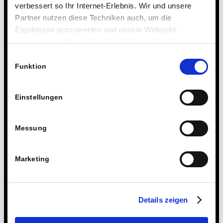
verbessert so Ihr Internet-Erlebnis. Wir und unsere
Partner nutzen diese Techniken auch, um die
Ergebnisse auszuwerten und unsere Webseite
anzupassen. Wir schätzen Ihre Privatsphäre. Daher
fragen wir Sie hiermit um Erlaubnis zum Einsatz dieser
Einwilligungsauswahl
Technologien.
Funktion
Einstellungen
Messung
Marketing
Details zeigen