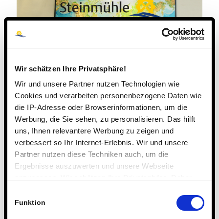
Wir schätzen Ihre Privatsphäre!
Wir und unsere Partner nutzen Technologien wie
Cookies und verarbeiten personenbezogene Daten wie
die IP-Adresse oder Browserinformationen, um die
Werbung, die Sie sehen, zu personalisieren. Das hilft
uns, Ihnen relevantere Werbung zu zeigen und
verbessert so Ihr Internet-Erlebnis. Wir und unsere
22. JANUAR 2018
Partner nutzen diese Techniken auch, um die
Ergebnisse auszuwerten und unsere Webseite
Eintrag teilen
anzupassen. Wir schätzen Ihre Privatsphäre. Daher
fragen wir Sie hiermit um Erlaubnis zum Einsatz dieser
Einwilligungsauswahl
Technologien.
Funktion