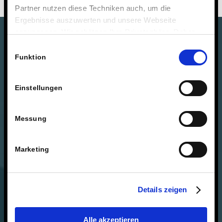
Partner nutzen diese Techniken auch, um die
Ergebnisse auszuwerten und unsere Webseite
anzupassen. Wir schätzen Ihre Privatsphäre. Daher
fragen wir Sie hiermit um Erlaubnis zum Einsatz dieser
Einwilligungsauswahl
Technologien.
Funktion
Einstellungen
Messung
Marketing
Details zeigen
Alle akzeptieren