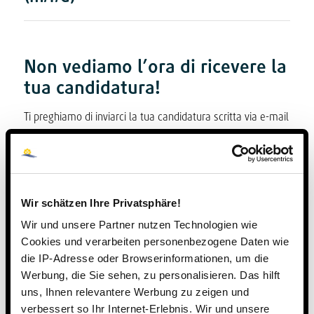
Non vediamo l’ora di ricevere la
tua candidatura!
Ti preghiamo di inviarci la tua candidatura scritta via e-mail
o per posta all’indirizzo:
Steinmühle – Scuola e convitto
Steinmühlenweg 21
35043 Marburg
Wir schätzen Ihre Privatsphäre!
bewerbung@steinmuehle.de
Wir und unsere Partner nutzen Technologien wie
Cookies und verarbeiten personenbezogene Daten wie
oppure usa il nostro modulo di candidatura che trovi nelle
die IP-Adresse oder Browserinformationen, um die
pagine di dettaglio delle offerte di lavoro.
Werbung, die Sie sehen, zu personalisieren. Das hilft
uns, Ihnen relevantere Werbung zu zeigen und
verbessert so Ihr Internet-Erlebnis. Wir und unsere