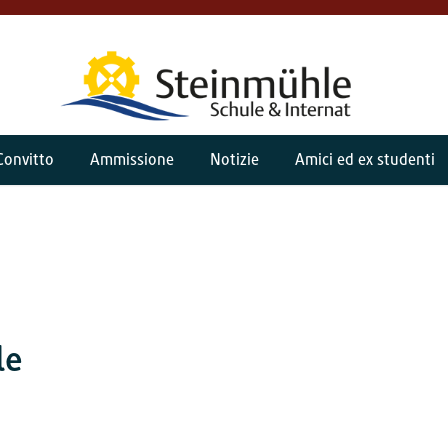
Convitto
Ammissione
Notizie
Amici ed ex studenti
le