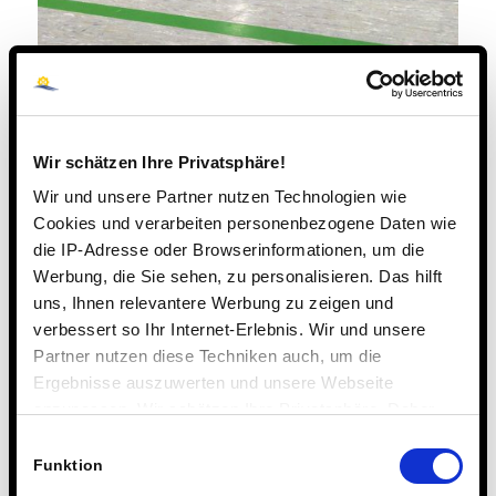
Wir schätzen Ihre Privatsphäre!
Wir und unsere Partner nutzen Technologien wie
Cookies und verarbeiten personenbezogene Daten wie
die IP-Adresse oder Browserinformationen, um die
Werbung, die Sie sehen, zu personalisieren. Das hilft
uns, Ihnen relevantere Werbung zu zeigen und
verbessert so Ihr Internet-Erlebnis. Wir und unsere
Partner nutzen diese Techniken auch, um die
Ergebnisse auszuwerten und unsere Webseite
anzupassen. Wir schätzen Ihre Privatsphäre. Daher
fragen wir Sie hiermit um Erlaubnis zum Einsatz dieser
Einwilligungsauswahl
Technologien.
Funktion