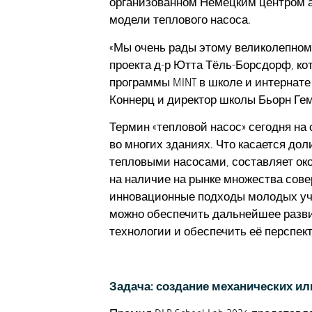
организованном Немецким центром ав
модели теплового насоса.
«Мы очень рады этому великолепном
проекта д-р Ютта Тёль-Борсдорф, к
программы MINT в школе и интернат
Коннерц и директор школы Бьорн Ге
Термин «тепловой насос» сегодня на 
во многих зданиях. Что касается дол
тепловыми насосами, составляет око
на наличие на рынке множества сове
инновационные подходы молодых учё
можно обеспечить дальнейшее разви
технологии и обеспечить её перспек
Задача: создание механических и