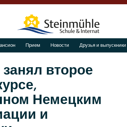
ансион
Прием
Новости
Друзья и выпускники
занял второе
курсе,
нном Немецким
иации и