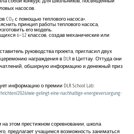
вляла собой конкурс для школьников, посвящённый
ловых насосов.
ов CO₂ с помощью теплового насоса».
яснить принцип работы теплового насоса,
изготовить его модель.
щихся 6–12 классов, создав механические или
дставитель руководства проекта, пригласил двух
церемонию награждения в DLR в Циттау. Оттуда они
печатлений, обширную информацию и денежный приз
ует информацию о премии DLR School Lab:
chrichten/2026/wie-gelingt-eine-nachhaltige-energieversorgung-
м на этом престижном соревновании, школа
его, предлагает учащимся возможность заниматься