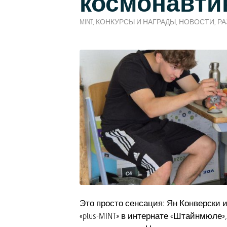
космонавти
MINT
,
КОНКУРСЫ И НАГРАДЫ
,
НОВОСТИ
,
РА
Это просто сенсация: Ян Конверски 
«plus-MINT» в интернате «Штайнмюле»,