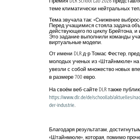
Премия DLR School Lab 2026 предста
теме климатически нейтральных теп
Тема звучала так: «Снижение выброс
Перед учащимися стояла задача объ
действующего по циклу Брейтона, и 
Это задание выполнили команды уча
виртуальные модели.
От имени DLR д-р Томас Фестер, пре
молодых ученых из «Штайнмюле» на 
увезли с собой множество новых в
в размере 700 евро.
На своём веб-сайте DLR также публик
https://www.dlr.de/de/schoollab/aktuelles/na
der-industrie
.
Благодаря результатам, достигнуты
«Штайнмюле», которая, помимо проч