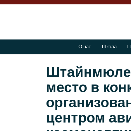
О нас
Школа
П
Штайнмюле 
место в кон
организова
центром ав