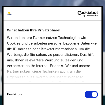
Wir schätzen Ihre Privatsphäre!
Wir und unsere Partner nutzen Technologien wie
Cookies und verarbeiten personenbezogene Daten wie
die IP-Adresse oder Browserinformationen, um die
Werbung, die Sie sehen, zu personalisieren. Das hilft
uns, Ihnen relevantere Werbung zu zeigen und
verbessert so Ihr Internet-Erlebnis. Wir und unsere
Partner nutzen diese Techniken auch, um die
Ergebnisse auszuwerten und unsere Webseite
anzupassen. Wir schätzen Ihre Privatsphäre. Daher
fragen wir Sie hiermit um Erlaubnis zum Einsatz dieser
Einwilligungsauswahl
Technologien.
Funktion