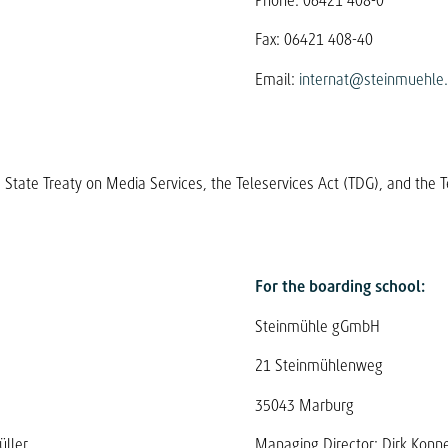
Phone: 06421 408-0
Fax: 06421 408-40
Email:
internat@steinmuehle
 State Treaty on Media Services, the Teleservices Act (TDG), and the 
For the boarding school:
Steinmühle gGmbH
21 Steinmühlenweg
35043 Marburg
üller
Managing Director: Dirk Konne