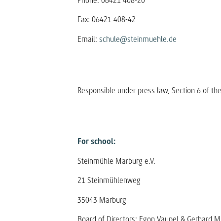
Phone: 06421 408-20
Fax: 06421 408-42
Email:
schule@steinmuehle.de
Responsible under press law, Section 6 of the
For school:
Steinmühle Marburg e.V.
21 Steinmühlenweg
35043 Marburg
Board of Directors: Egon Vaupel & Gerhard M