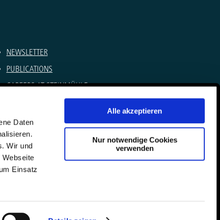
NEWSLETTER
PUBLICATIONS
CAREERS AT STEINMÜHLE
SUMMER CAMPS
Alle akzeptieren
LEGAL NOTICE
gene Daten
alisieren.
PRIVACY POLICY
Nur notwendige Cookies
s. Wir und
verwenden
CONTACT
e Webseite
zum Einsatz