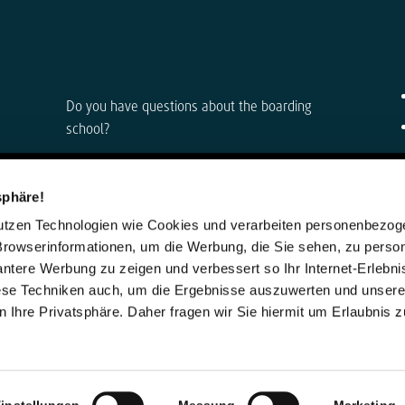
Do you have questions about the boarding
school?
Boarding School Administration &
Management
sphäre!
Anke Muszynski & Dirk Konnertz
nutzen Technologien wie Cookies und verarbeiten personenbezo
Phone: 06421 408-0
Browserinformationen, um die Werbung, die Sie sehen, zu person
vantere Werbung zu zeigen und verbessert so Ihr Internet-Erlebni
internat@steinmuehle.de
iese Techniken auch, um die Ergebnisse auszuwerten und unser
 Ihre Privatsphäre. Daher fragen wir Sie hiermit um Erlaubnis 