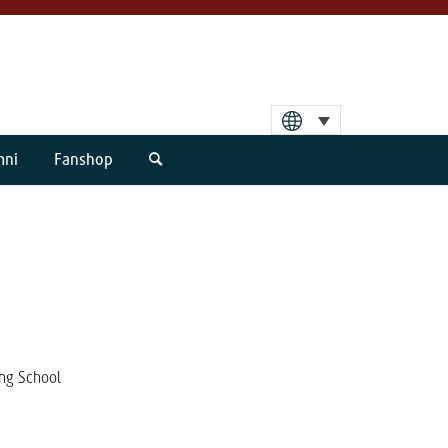
mni
Fanshop
ng School