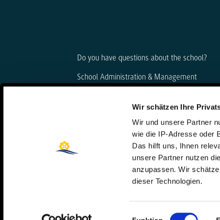
Do you have questions about the school?
School Administration & Management
Björn Gemmer & Dirk Konnertz
Wir schätzen Ihre Privat
Phone: 06421 408-20
Wir und unsere Partner 
schule@steinmuehle.de
wie die IP-Adresse oder 
Das hilft uns, Ihnen rele
unsere Partner nutzen d
anzupassen. Wir schätzen
dieser Technologien.
Einwilligungsauswahl