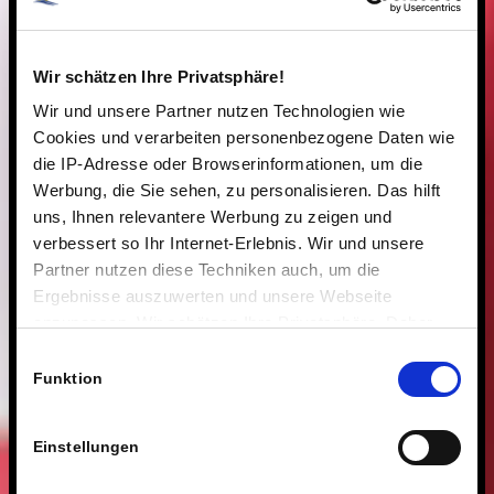
Wir schätzen Ihre Privatsphäre!
Wir und unsere Partner nutzen Technologien wie
Cookies und verarbeiten personenbezogene Daten wie
die IP-Adresse oder Browserinformationen, um die
Werbung, die Sie sehen, zu personalisieren. Das hilft
uns, Ihnen relevantere Werbung zu zeigen und
verbessert so Ihr Internet-Erlebnis. Wir und unsere
Partner nutzen diese Techniken auch, um die
Ergebnisse auszuwerten und unsere Webseite
anzupassen. Wir schätzen Ihre Privatsphäre. Daher
fragen wir Sie hiermit um Erlaubnis zum Einsatz dieser
Einwilligungsauswahl
Technologien.
Funktion
Einstellungen