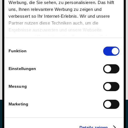
Werbung, die Sie sehen, zu personalisieren. Das hilft
uns, Ihnen relevantere Werbung zu zeigen und
verbessert so Ihr Internet-Erlebnis. Wir und unsere
Partner nutzen diese Techniken auch, um die
Ergebnisse auszuwerten und unsere Webseite
anzupassen. Wir schätzen Ihre Privatsphäre. Daher
fragen wir Sie hiermit um Erlaubnis zum Einsatz dieser
Einwilligungsauswahl
Technologien.
Funktion
Einstellungen
Messung
Marketing
Details zeigen