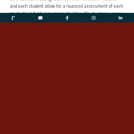
and each student allow for a nuanced assessment of each
student’s individual learning situation. We develop a sense
of how each young person is doing and initiate a dialogue-
based approach to supporting their daily learning. Informal
check-ins take place during class and, depending on the
schedule, also during lunch break or mealtimes.