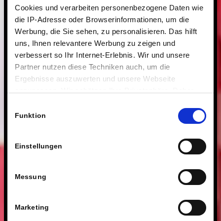
Cookies und verarbeiten personenbezogene Daten wie
die IP-Adresse oder Browserinformationen, um die
Werbung, die Sie sehen, zu personalisieren. Das hilft
uns, Ihnen relevantere Werbung zu zeigen und
verbessert so Ihr Internet-Erlebnis. Wir und unsere
Partner nutzen diese Techniken auch, um die
Ergebnisse auszuwerten und unsere Webseite
anzupassen. Wir schätzen Ihre Privatsphäre. Daher
fragen wir Sie hiermit um Erlaubnis zum Einsatz dieser
Einwilligungsauswahl
Technologien.
Funktion
Einstellungen
Messung
Marketing