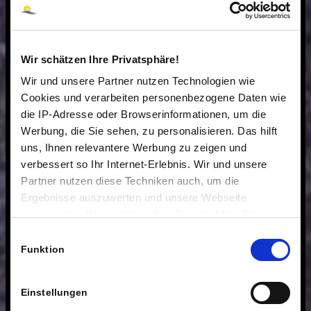
Wir schätzen Ihre Privatsphäre!
Wir und unsere Partner nutzen Technologien wie
Cookies und verarbeiten personenbezogene Daten wie
die IP-Adresse oder Browserinformationen, um die
Werbung, die Sie sehen, zu personalisieren. Das hilft
uns, Ihnen relevantere Werbung zu zeigen und
verbessert so Ihr Internet-Erlebnis. Wir und unsere
Partner nutzen diese Techniken auch, um die
Ergebnisse auszuwerten und unsere Webseite
anzupassen. Wir schätzen Ihre Privatsphäre. Daher
fragen wir Sie hiermit um Erlaubnis zum Einsatz dieser
Einwilligungsauswahl
Technologien.
Funktion
Einstellungen