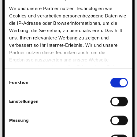
Mein Bereich
Wir und unsere Partner nutzen Technologien wie
Cookies und verarbeiten personenbezogene Daten wie
Alumni-Login
die IP-Adresse oder Browserinformationen, um die
Passwort vergessen?
Werbung, die Sie sehen, zu personalisieren. Das hilft
uns, Ihnen relevantere Werbung zu zeigen und
verbessert so Ihr Internet-Erlebnis. Wir und unsere
Partner nutzen diese Techniken auch, um die
Ergebnisse auszuwerten und unsere Webseite
anzupassen. Wir schätzen Ihre Privatsphäre. Daher
fragen wir Sie hiermit um Erlaubnis zum Einsatz dieser
Einwilligungsauswahl
Technologien.
Funktion
Einstellungen
Messung