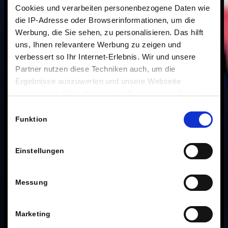
Cookies und verarbeiten personenbezogene Daten wie
die IP-Adresse oder Browserinformationen, um die
Werbung, die Sie sehen, zu personalisieren. Das hilft
uns, Ihnen relevantere Werbung zu zeigen und
verbessert so Ihr Internet-Erlebnis. Wir und unsere
Partner nutzen diese Techniken auch, um die
Ergebnisse auszuwerten und unsere Webseite
anzupassen. Wir schätzen Ihre Privatsphäre. Daher
fragen wir Sie hiermit um Erlaubnis zum Einsatz dieser
Einwilligungsauswahl
Technologien.
Funktion
Einstellungen
Messung
Marketing