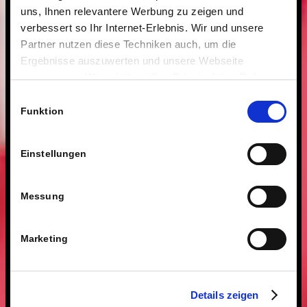
uns, Ihnen relevantere Werbung zu zeigen und
verbessert so Ihr Internet-Erlebnis. Wir und unsere
Partner nutzen diese Techniken auch, um die
Ergebnisse auszuwerten und unsere Webseite
anzupassen. Wir schätzen Ihre Privatsphäre. Daher
fragen wir Sie hiermit um Erlaubnis zum Einsatz dieser
Einwilligungsauswahl
Technologien.
Funktion
Einstellungen
Messung
Marketing
Details zeigen