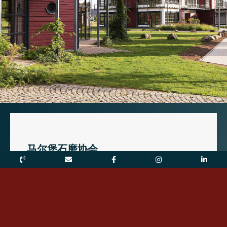
马尔堡石磨协会
该学校的非营利运营机构是“马尔堡施泰因米
勒协会”（Verein Steinmühle Marburg e.V.）。该
协会已在马尔堡地方法院的协会登记册中注
册，登记号为VR 730。
董事会：
（截至2026年6月20日）