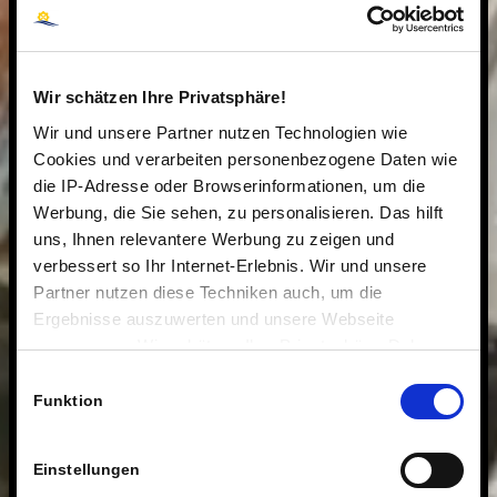
Wir schätzen Ihre Privatsphäre!
Wir und unsere Partner nutzen Technologien wie
Cookies und verarbeiten personenbezogene Daten wie
die IP-Adresse oder Browserinformationen, um die
Werbung, die Sie sehen, zu personalisieren. Das hilft
uns, Ihnen relevantere Werbung zu zeigen und
verbessert so Ihr Internet-Erlebnis. Wir und unsere
Partner nutzen diese Techniken auch, um die
Ergebnisse auszuwerten und unsere Webseite
anzupassen. Wir schätzen Ihre Privatsphäre. Daher
fragen wir Sie hiermit um Erlaubnis zum Einsatz dieser
Einwilligungsauswahl
Technologien.
Funktion
Einstellungen