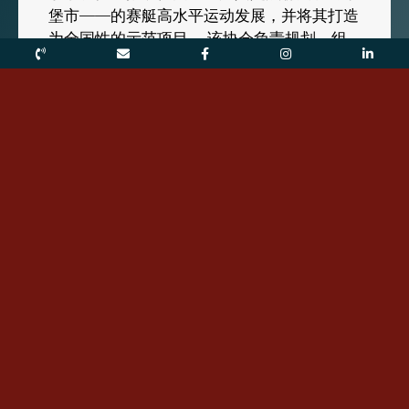
堡市——的赛艇高水平运动发展，并将其打造
为全国性的示范项目。 该协会负责规划、组
织和实施实现体育顶尖成绩所需的一切措施。
董事会
施泰因米勒赛艇人才学院
（TARUS）协会的合作伙伴
RuS e.V. 和 TARUS e.V. 的分支机构
及培训中心