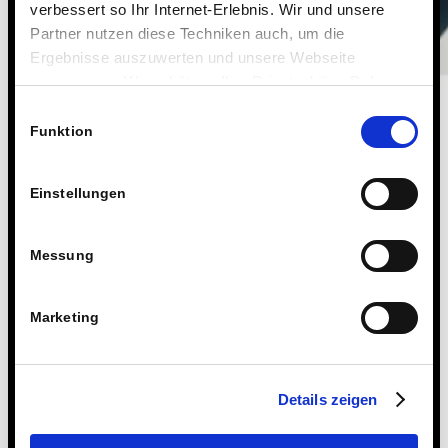
verbessert so Ihr Internet-Erlebnis. Wir und unsere
Partner nutzen diese Techniken auch, um die
Ergebnisse auszuwerten und unsere Webseite
anzupassen. Wir schätzen Ihre Privatsphäre. Daher
fragen wir Sie hiermit um Erlaubnis zum Einsatz dieser
Einwilligungsauswahl
Technologien.
Funktion
Einstellungen
Messung
Marketing
Details zeigen