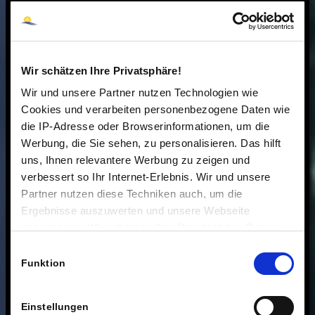
Wir schätzen Ihre Privatsphäre!
Wir und unsere Partner nutzen Technologien wie
Cookies und verarbeiten personenbezogene Daten wie
die IP-Adresse oder Browserinformationen, um die
Werbung, die Sie sehen, zu personalisieren. Das hilft
uns, Ihnen relevantere Werbung zu zeigen und
verbessert so Ihr Internet-Erlebnis. Wir und unsere
Partner nutzen diese Techniken auch, um die
Ergebnisse auszuwerten und unsere Webseite
anzupassen. Wir schätzen Ihre Privatsphäre. Daher
fragen wir Sie hiermit um Erlaubnis zum Einsatz dieser
Einwilligungsauswahl
Technologien.
Funktion
Einstellungen