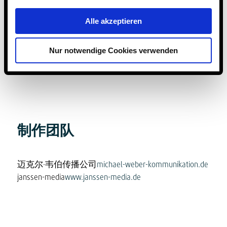
均受全球版权保护。任何侵犯版权或其他权利的行
为，特别是未经授权使用、复制或传播单个内容或
Alle akzeptieren
整个网页的行为，都将受到民事和刑事追究。 除非
另有说明，所提及的公司名称、商标、商号以及产
Nur notwendige Cookies verwenden
品描述均受名称权或商标权保护。Steinmühle 对网
站上的第三方内容（外部链接）不承担任何责任。
制作团队
迈克尔·韦伯传播公司
michael-weber-kommunikation.de
janssen-media
www.janssen-media.de