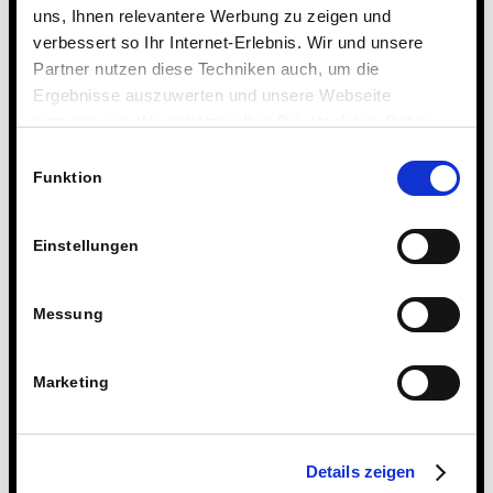
电子邮箱：
schule@steinmuehle.de
uns, Ihnen relevantere Werbung zu zeigen und
verbessert so Ihr Internet-Erlebnis. Wir und unsere
Partner nutzen diese Techniken auch, um die
关于寄宿学校：
Ergebnisse auszuwerten und unsere Webseite
anzupassen. Wir schätzen Ihre Privatsphäre. Daher
施泰因米勒有限责任公司
fragen wir Sie hiermit um Erlaubnis zum Einsatz dieser
Einwilligungsauswahl
施泰因米伦路21号
Technologien.
Funktion
35043 马尔堡
Einstellungen
总经理：迪尔克·科内茨
注册法院：马尔堡地方法院 HRB 8376
Messung
电话：06421 408-0
Marketing
电子邮箱：
internat@steinmuehle.de
版权声明：本网站的所有文本、图片、图形及版式
Details zeigen