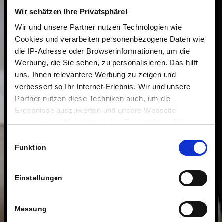
Wir schätzen Ihre Privatsphäre!
Wir und unsere Partner nutzen Technologien wie
Cookies und verarbeiten personenbezogene Daten wie
die IP-Adresse oder Browserinformationen, um die
Werbung, die Sie sehen, zu personalisieren. Das hilft
uns, Ihnen relevantere Werbung zu zeigen und
verbessert so Ihr Internet-Erlebnis. Wir und unsere
Partner nutzen diese Techniken auch, um die
Ergebnisse auszuwerten und unsere Webseite
anzupassen. Wir schätzen Ihre Privatsphäre. Daher
fragen wir Sie hiermit um Erlaubnis zum Einsatz dieser
Einwilligungsauswahl
Technologien.
Funktion
Einstellungen
Messung