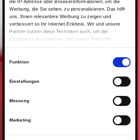
die IP-Adresse oder Browserinformationen, um die
Werbung, die Sie sehen, zu personalisieren. Das hilft
uns, Ihnen relevantere Werbung zu zeigen und
verbessert so Ihr Internet-Erlebnis. Wir und unsere
Partner nutzen diese Techniken auch, um die
Ergebnisse auszuwerten und unsere Webseite
anzupassen. Wir schätzen Ihre Privatsphäre. Daher
fragen wir Sie hiermit um Erlaubnis zum Einsatz dieser
Einwilligungsauswahl
Technologien.
Funktion
Einstellungen
Messung
Marketing