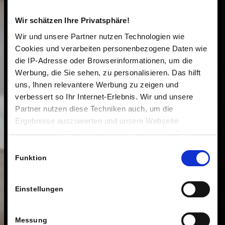
Wir schätzen Ihre Privatsphäre!
Wir und unsere Partner nutzen Technologien wie
Cookies und verarbeiten personenbezogene Daten wie
die IP-Adresse oder Browserinformationen, um die
Werbung, die Sie sehen, zu personalisieren. Das hilft
uns, Ihnen relevantere Werbung zu zeigen und
verbessert so Ihr Internet-Erlebnis. Wir und unsere
Partner nutzen diese Techniken auch, um die
Ergebnisse auszuwerten und unsere Webseite
anzupassen. Wir schätzen Ihre Privatsphäre. Daher
fragen wir Sie hiermit um Erlaubnis zum Einsatz dieser
Einwilligungsauswahl
Technologien.
Funktion
Einstellungen
Messung