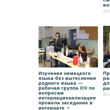
во
04.12
Изучение немецкого
Пр
языка без вытеснения
ра
родного языка —
дл
рабочая группа DIV по
ра
вопросам
28.11
интернационализации
провела заседание в
интернате