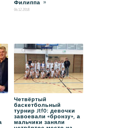
Филиппа
06.12.2018
Четвёртый
баскетбольный
турнир JtfO: девочки
завоевали «бронзу», а
а
мальчики заняли
четвёртое место из