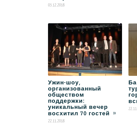
03.12.2018
Ужин-шоу,
Ба
организованный
ту
обществом
го
поддержки:
вс
уникальный вечер
22.11
восхитил 70 гостей
22.11.2018