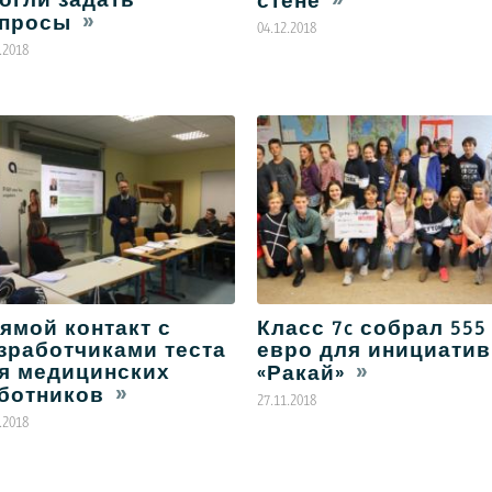
стене
просы
04.12.2018
.2018
ямой контакт с
Класс 7c собрал 555
зработчиками теста
евро для инициати
я медицинских
«Ракай»
ботников
27.11.2018
.2018