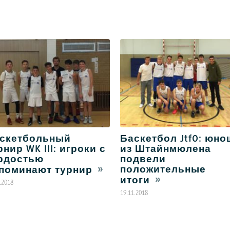
скетбольный
Баскетбол JtfO: юн
рнир WK III: игроки с
из Штайнмюлена
рдостью
подвели
положительные
поминают турнир
итоги
.2018
19.11.2018