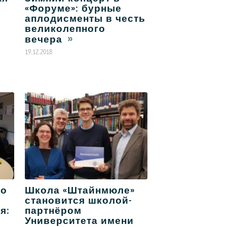
«Форуме»: бурные
аплодисменты в честь
великолепного
вечера
19.12.2018
со
Школа «Штайнмюле»
становится школой-
я:
партнёром
Университета имени