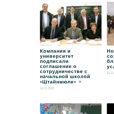
Компания и
Но
университет
со
подписали
бл
соглашение о
ус
сотрудничестве с
14.11
начальной школой
«Штайнмюле»
16.11.2018