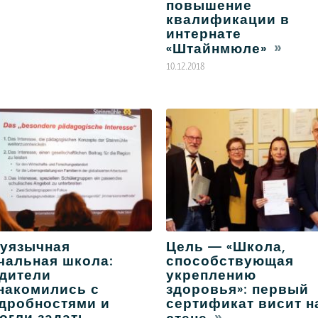
повышение
квалификации в
интернате
«Штайнмюле»
10.12.2018
уязычная
Цель — «Школа,
чальная школа:
способствующая
дители
укреплению
накомились с
здоровья»: первый
дробностями и
сертификат висит н
огли задать