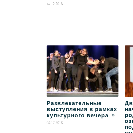
14.12.2018
Развлекательные
Дв
выступления в рамках
на
ро
культурного вечера
оз
04.12.2018
по
см