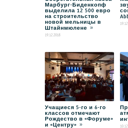
Марбург-Биденкопф
зв
выделила 12 500 евро
со
на строительство
Ab
новой мельницы в
19.12
Штайнмюлене
19.12.2018
Учащиеся 5-го и 6-го
Пр
классов отмечают
ат
Рождество в «Форуме»
ин
и «Центру»
10.12