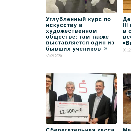
Углубленный курс по
Де
искусству в
II
художественном
в 
обществе: там также
вс
выставляется один из
«В
бывших учеников
09.12
30.09.2020
Сберегательная касса
Ма