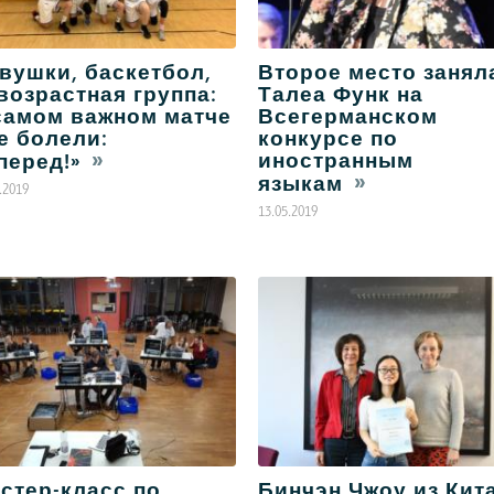
вушки, баскетбол,
Второе место занял
I возрастная группа:
Талеа Функ на
самом важном матче
Всегерманском
е болели:
конкурсе по
иностранным
перед!»
языкам
.2019
13.05.2019
стер-класс по
Бинчэн Чжоу из Кит