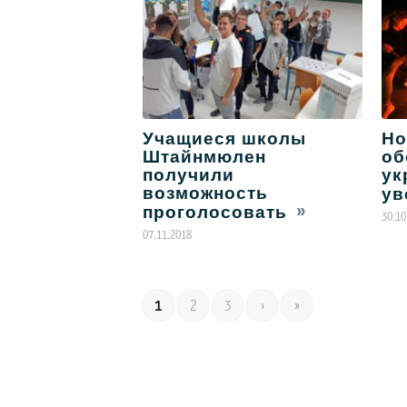
Учащиеся школы
Но
Штайнмюлен
об
получили
ук
возможность
ув
проголосовать
30.10
07.11.2018
1
2
3
›
»