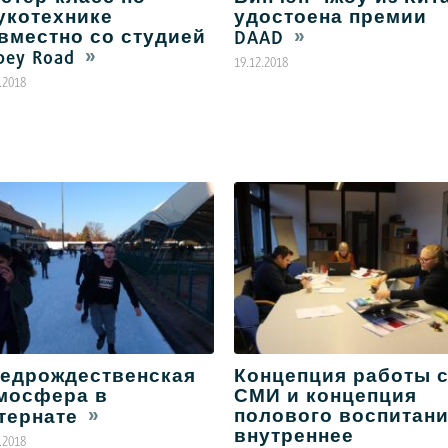
укотехнике
удостоена премии
вместно со студией
DAAD
bey Road
19.12.2018
.2018
едрождественская
Концепция работы 
мосфера в
СМИ и концепция
полового воспитани
тернате
внутреннее
.2018