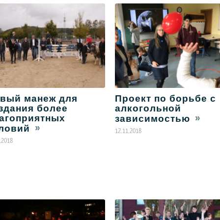
вый манеж для
Проект по борьбе с
здания более
алкогольной
агоприятных
зависимостью
ловий
12.11.2018
.2018