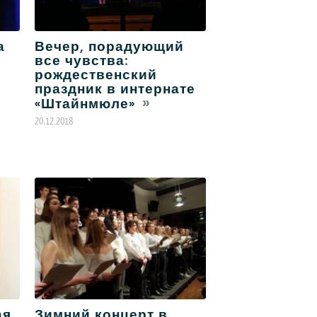
а
Вечер, порадующий
все чувства:
рождественский
праздник в интернате
«Штайнмюле»
20.12.2018
ая
Зимний концерт в