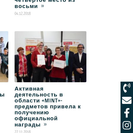
восьми
04.12.2018
Активная
вы
деятельность в
области «MINT»-
предметов привела к
получению
официальной
награды
22.11.2018