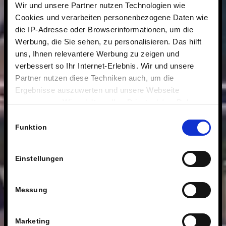
Wir und unsere Partner nutzen Technologien wie
Cookies und verarbeiten personenbezogene Daten wie
die IP-Adresse oder Browserinformationen, um die
Werbung, die Sie sehen, zu personalisieren. Das hilft
uns, Ihnen relevantere Werbung zu zeigen und
verbessert so Ihr Internet-Erlebnis. Wir und unsere
Partner nutzen diese Techniken auch, um die
Ergebnisse auszuwerten und unsere Webseite
anzupassen. Wir schätzen Ihre Privatsphäre. Daher
fragen wir Sie hiermit um Erlaubnis zum Einsatz dieser
Einwilligungsauswahl
Technologien.
Funktion
Einstellungen
Messung
Marketing