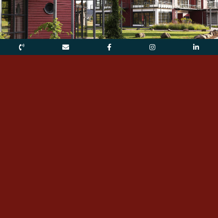
Общество «Штайнмюле Марбург»
Некоммерческой организацией,
управляющей школой, является общество
«Steinmühle Marburg e.V.». Оно
зарегистрировано в реестре обществ при
районном суде Марбурга под номером VR