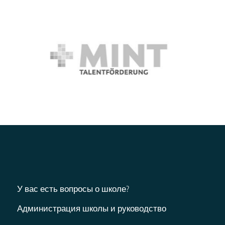
ь
t
о
у
н
i
ч
?
о
v
т
с
e
е
:
т
?
и
*
У вас есть вопросы о школе?
Администрация школы и руководство