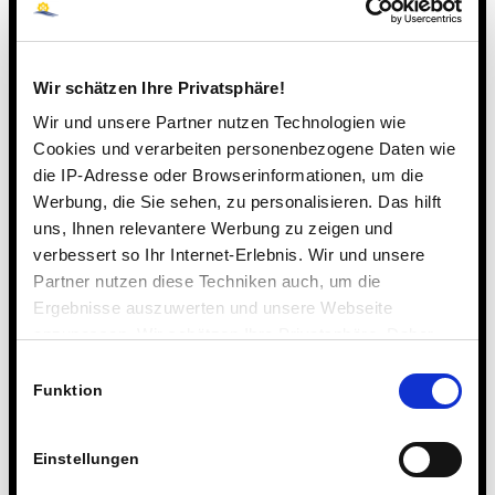
Ваше сообщение
Wir schätzen Ihre Privatsphäre!
Wir und unsere Partner nutzen Technologien wie
Cookies und verarbeiten personenbezogene Daten wie
die IP-Adresse oder Browserinformationen, um die
Werbung, die Sie sehen, zu personalisieren. Das hilft
uns, Ihnen relevantere Werbung zu zeigen und
verbessert so Ihr Internet-Erlebnis. Wir und unsere
Partner nutzen diese Techniken auch, um die
Ergebnisse auszuwerten und unsere Webseite
ж
М
anzupassen. Wir schätzen Ihre Privatsphäre. Daher
Я хотел бы, чтобы мне перезвонили для
и
о
проведения личной первоначальной
fragen wir Sie hiermit um Erlaubnis zum Einsatz dieser
т
Einwilligungsauswahl
ж
беседы.
е
Technologien.
Funktion
е
л
м
ь
л
с
М
и
Прошу вас бесплатно и без каких-либо
Einstellungen
т
о
м
обязательств прислать мне информацию
в