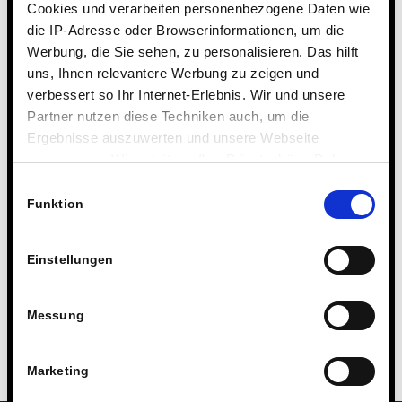
Datenschutzerklärung.
Cookies und verarbeiten personenbezogene Daten wie
die IP-Adresse oder Browserinformationen, um die
Werbung, die Sie sehen, zu personalisieren. Das hilft
uns, Ihnen relevantere Werbung zu zeigen und
verbessert so Ihr Internet-Erlebnis. Wir und unsere
Partner nutzen diese Techniken auch, um die
Ergebnisse auszuwerten und unsere Webseite
anzupassen. Wir schätzen Ihre Privatsphäre. Daher
fragen wir Sie hiermit um Erlaubnis zum Einsatz dieser
Einwilligungsauswahl
Technologien.
Funktion
Einstellungen
Messung
Marketing