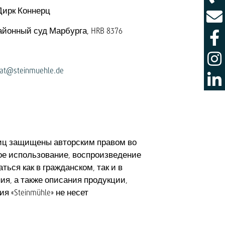
Дирк Коннерц
айонный суд Марбурга, HRB 8376
nat@steinmuehle.de
аниц защищены авторским правом во
ое использование, воспроизведение
ься как в гражданском, так и в
ия, а также описания продукции,
 «Steinmühle» не несет