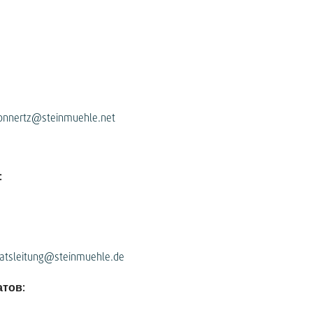
konnertz@steinmuehle.net
:
natsleitung@steinmuehle.de
атов: