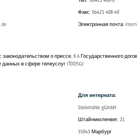
Тел.: 06421 408-0
Факс: 06421 408-40
.de
Электронная почта:
inter
 законодательством о прессе, § 6 Государственного дого
е данных в сфере телеуслуг (TDDSG):
Для интерната:
Steinmühle gGmbH
Штайнмюленвег, 21
35043 Марбург