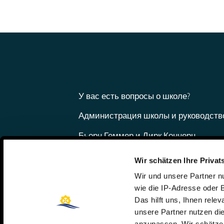
У вас есть вопросы о школе?
Администрация школы и руководств
Бьорн Геммер и Дирк Коннерц
Телефон: 06421 408-20
Wir schätzen Ihre Privat
schule@steinmuehle.de
Wir und unsere Partner 
wie die IP-Adresse oder 
Das hilft uns, Ihnen rele
unsere Partner nutzen d
anzupassen. Wir schätzen