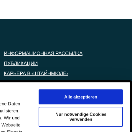
ИНФОРМАЦИОННАЯ РАССЫЛКА
ПУБЛИКАЦИИ
КАРЬЕРА В «ШТАЙНМЮЛЕ»
ЛЕТНИЕ ЛАГЕРЯ
ИНФОРМАЦИЯ О ВЫПУСКАТЕЛЕ
Alle akzeptieren
ЗАЩИТА ПЕРСОНАЛЬНЫХ
gene Daten
alisieren.
ДАННЫХ
Nur notwendige Cookies
s. Wir und
verwenden
КОНТАКТЫ
e Webseite
zum Einsatz