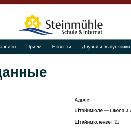
ансион
Прием
Новости
Друзья и выпускники
данные
Адрес:
Штайнмюле — школа и 
Штайнмюленвег, 21