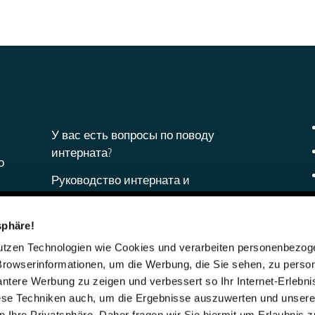
У вас есть вопросы по поводу
интерната?
о
Руководство интерната и
администрация
Анке Мушински и Дирк Коннерц
sphäre!
Телефон: 06421 408-0
nutzen Technologien wie Cookies und verarbeiten personenbezo
Browserinformationen, um die Werbung, die Sie sehen, zu person
internat@steinmuehle.de
vantere Werbung zu zeigen und verbessert so Ihr Internet-Erlebni
iese Techniken auch, um die Ergebnisse auszuwerten und unser
 Ihre Privatsphäre. Daher fragen wir Sie hiermit um Erlaubnis 