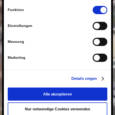
fragen wir Sie hiermit um Erlaubnis zum Einsatz dieser
Einwilligungsauswahl
Technologien.
Funktion
Einstellungen
Messung
Marketing
Details zeigen
Alle akzeptieren
Nur notwendige Cookies verwenden