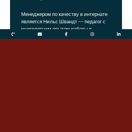
Менеджером по качеству в интернате
является Нильс Швандт — педагог с
многолетним опытом работы в
интернате и заведующий
общежитием. Он отвечает за
регулярное проведение внутренних и
внешних аудитов.
Внутренний аудит
Внешний аудит
Установление стандартов качества и
порядок их применения представляют
собой эксклюзивную практику
интернатов — членов Ассоциации