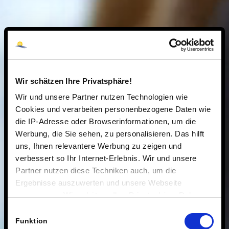
Wir schätzen Ihre Privatsphäre!
Wir und unsere Partner nutzen Technologien wie
Cookies und verarbeiten personenbezogene Daten wie
die IP-Adresse oder Browserinformationen, um die
Werbung, die Sie sehen, zu personalisieren. Das hilft
uns, Ihnen relevantere Werbung zu zeigen und
verbessert so Ihr Internet-Erlebnis. Wir und unsere
Partner nutzen diese Techniken auch, um die
Ergebnisse auszuwerten und unsere Webseite
anzupassen. Wir schätzen Ihre Privatsphäre. Daher
fragen wir Sie hiermit um Erlaubnis zum Einsatz dieser
Einwilligungsauswahl
Technologien.
Funktion