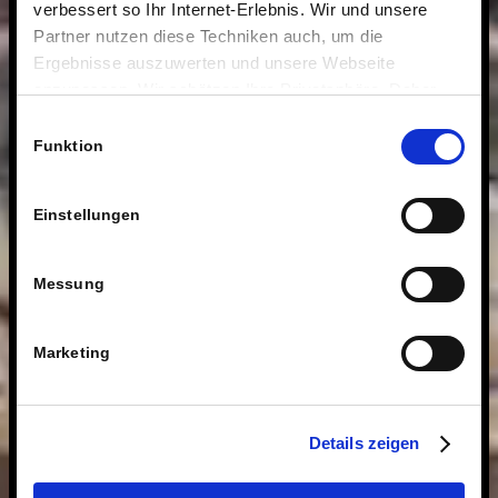
verbessert so Ihr Internet-Erlebnis. Wir und unsere
Partner nutzen diese Techniken auch, um die
Ergebnisse auszuwerten und unsere Webseite
anzupassen. Wir schätzen Ihre Privatsphäre. Daher
fragen wir Sie hiermit um Erlaubnis zum Einsatz dieser
Einwilligungsauswahl
Technologien.
Funktion
Einstellungen
Messung
Marketing
Details zeigen